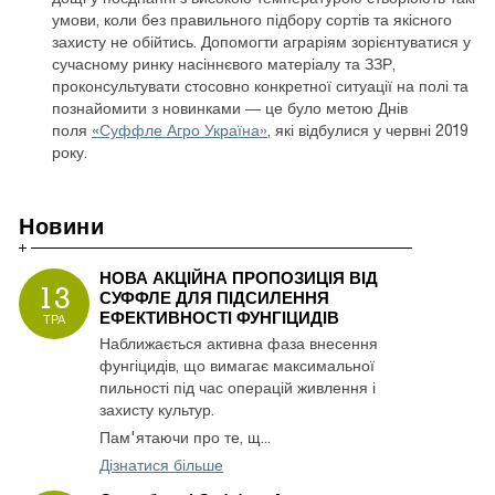
умови, коли без правильного підбору сортів та якісного
захисту не обійтись. Допомогти аграріям зорієнтуватися у
сучасному ринку насіннєвого матеріалу та ЗЗР,
проконсультувати стосовно конкретної ситуації на полі та
познайомити з новинками — це було метою Днів
поля
«Суффле Агро Україна»
, які відбулися у червні 2019
року.
Новини
НОВА АКЦІЙНА ПРОПОЗИЦІЯ ВІД
13
СУФФЛЕ ДЛЯ ПІДСИЛЕННЯ
ЕФЕКТИВНОСТІ ФУНГІЦИДІВ
ТРА
Наближається активна фаза внесення
фунгіцидів, що вимагає максимальної
пильності під час операцій живлення і
захисту культур.
Пам'ятаючи про те, щ...
Дізнатися більше