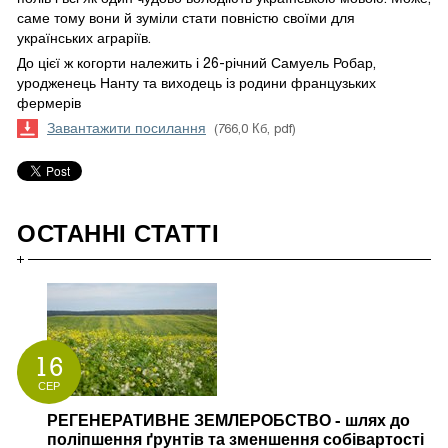
саме тому вони й зуміли стати повністю своїми для
українських аграріїв.
До цієї ж когорти належить і 26-річний Самуель Робар,
уродженець Нанту та виходець із родини французьких
фермерів
Завантажити посилання
(766,0 Кб, pdf)
ОСТАННІ СТАТТІ
16
СЕР
РЕГЕНЕРАТИВНЕ ЗЕМЛЕРОБСТВО - шлях до
поліпшення ґрунтів та зменшення собівартості