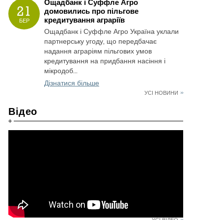
Ощадбанк і Суффле Агро
21
домовились про пільгове
кредитування аграріїв
БЕР
Ощадбанк і Суффле Агро Україна уклали
партнерську угоду, що передбачає
надання аграріям пільгових умов
кредитування на придбання насіння і
мікродоб...
Дізнатися більше
УСІ НОВИНИ
Відео
УСІ ВІДЕО