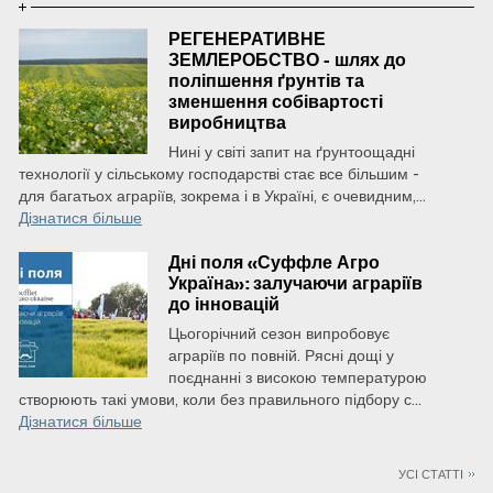
РЕГЕНЕРАТИВНЕ
ЗЕМЛЕРОБСТВО - шлях до
поліпшення ґрунтів та
зменшення собівартості
виробництва
Нині у світі запит на ґрунтоощадні
технології у сільському господарстві стає все більшим -
для багатьох аграріїв, зокрема і в Україні, є очевидним,...
Дізнатися більше
Дні поля «Суффле Агро
Україна»: залучаючи аграріїв
до інновацій
Цьогорічний сезон випробовує
аграріїв по повній. Рясні дощі у
поєднанні з високою температурою
створюють такі умови, коли без правильного підбору с...
Дізнатися більше
УСІ СТАТТІ