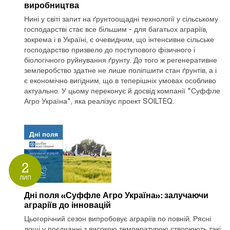
виробництва
Нині у світі запит на ґрунтоощадні технології у сільському
господарстві стає все більшим - для багатьох аграріїв,
зокрема і в Україні, є очевидним, що інтенсивне сільське
господарство призвело до поступового фізичного і
біологічного руйнування ґрунту. До того ж регенеративне
землеробство здатне не лише поліпшити стан ґрунтів, а і
є економічно вигідним, що в теперішніх умовах особливо
актуально. У цьому переконує й досвід компанії "Суффле
Агро Україна", яка реалізує проект SOILTEQ.
2
ЛИП
Дні поля «Суффле Агро Україна»: залучаючи
аграріїв до інновацій
Цьогорічний сезон випробовує аграріїв по повній. Рясні
дощі у поєднанні з високою температурою створюють такі