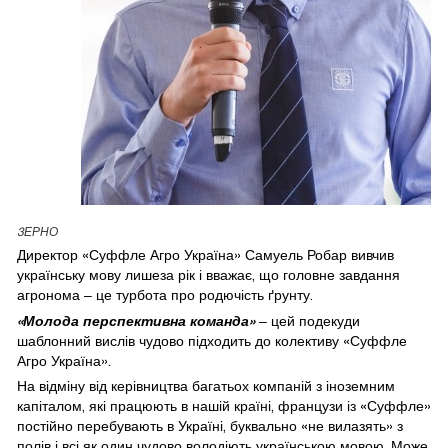
3ЕРНО
Директор «Суффле Агро Україна» Самуель Робар вивчив
українську мову лишеза рік і вважає, що головне завдання
агронома – це турбота про родючість ґрунту.
«Молода перспективна команда»
– цей подекуди
шаблонний вислів чудово підходить до колективу «Суффле
Агро Україна».
На відміну від керівництва багатьох компаній з іноземним
капіталом, які працюють в нашій країні, французи із «Суффле»
постійно перебувають в Україні, буквально «не вилазять» з
полів і всі як один чудово володіють українською мовою. Може,