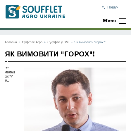
Пошук
Menu
Головна
Суффле Агро
Суффле у ЗМІ
Як вимовити "горох"!
ЯК ВИМОВИТИ "ГОРОХ"!
11
липня
2017
р.,